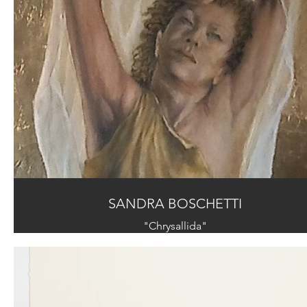
SANDRA BOSCHETTI
"Chrysallida"
Mixed technique: pigments and oil colors on gold lea
background - cm 45x55